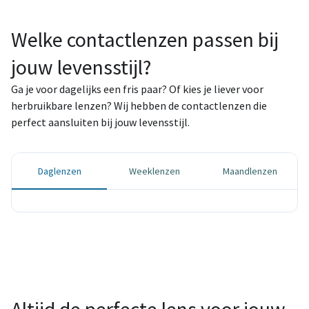
Welke contactlenzen passen bij
jouw levensstijl?
Ga je voor dagelijks een fris paar? Of kies je liever voor
Daglenzen
herbruikbare lenzen? Wij hebben de contactlenzen die
perfect aansluiten bij jouw levensstijl.
Elke dag een frisse start – voor maximale
hygiëne en ultiem gebruiksgemak.
Daglenzen
Weeklenzen
Maandlenzen
Bestel je lenzen