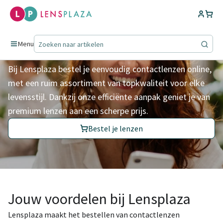
Contactlenzen voor het
leven
Menu
Bij Lensplaza bestel je eenvoudig contactlenzen online,
met een ruim assortiment van topkwaliteit voor elke
levensstijl. Dankzij onze efficiënte aanpak geniet je van
premium lenzen aan een scherpe prijs.
Bestel je lenzen
Jouw voordelen bij Lensplaza
Lensplaza maakt het bestellen van contactlenzen