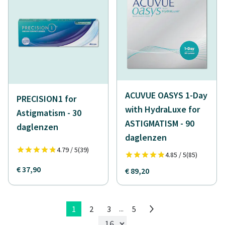
ACUVUE OASYS 1-Day
PRECISION1 for
with HydraLuxe for
Astigmatism - 30
ASTIGMATISM - 90
daglenzen
daglenzen
4.79 / 5
(39)
4.85 / 5
(85)
€ 37,90
€ 89,20
1
2
3
5
...