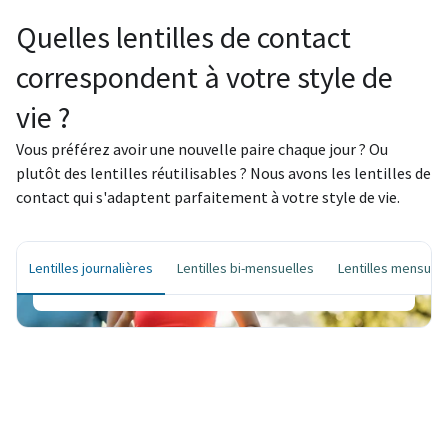
Quelles lentilles de contact
correspondent à votre style de
vie ?
Lentilles journalières
Vous préférez avoir une nouvelle paire chaque jour ? Ou
plutôt des lentilles réutilisables ? Nous avons les lentilles de
Chaque jour un nouveau départ – pour une
contact qui s'adaptent parfaitement à votre style de vie.
hygiène maximale et un confort d'utilisation
ultime.
Lentilles journalières
Lentilles bi-mensuelles
Lentilles mensuell
Commandez vos lentilles