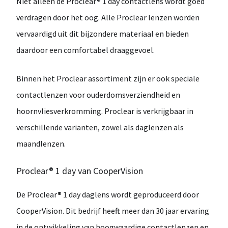
Niet alleen de
Proclear® 1 day
contactlens wordt goed
verdragen door het oog. Alle
Proclear
lenzen worden
vervaardigd uit dit bijzondere materiaal en bieden
daardoor een comfortabel draaggevoel.
Binnen het Proclear assortiment zijn er ook speciale
contactlenzen voor
ouderdomsverziendheid
en
hoornvliesverkromming
. Proclear is verkrijgbaar in
verschillende varianten, zowel als
daglenzen
als
maandlenzen
.
Proclear® 1 day van CooperVision
De
Proclear® 1 day
daglens wordt geproduceerd door
CooperVision
. Dit bedrijf heeft meer dan
30 jaar ervaring
in de ontwikkeling van hoogwaardige contactlenzen en