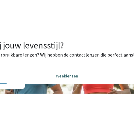
 jouw levensstijl?
 herbruikbare lenzen? Wij hebben de contactlenzen die perfect aanslu
ëne en
Weeklenzen