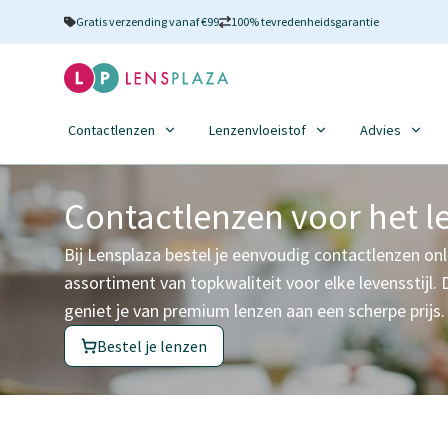
Gratis verzending vanaf €99
100% tevredenheidsgarantie
Contactlenzen
Lenzenvloeistof
Advies
Contactlenzen voor het l
Bij Lensplaza bestel je eenvoudig contactlenzen on
assortiment van topkwaliteit voor elke levensstijl. 
geniet je van premium lenzen aan een scherpe prijs.
Bestel je lenzen