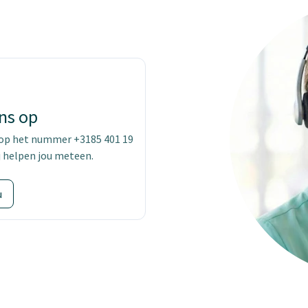
ns op
 op het nummer +3185 401 19
j helpen jou meteen.
u