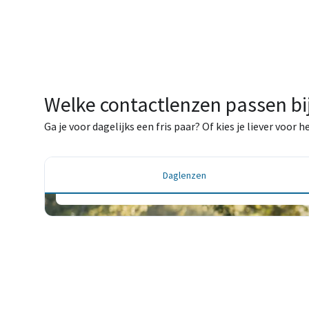
Welke contactlenzen passen bij
Daglenzen
Ga je voor dagelijks een fris paar? Of kies je liever voor
Elke dag een frisse start – voor maximale hygi
ultiem gebruiksgemak.
Daglenzen
Bestel je lenzen