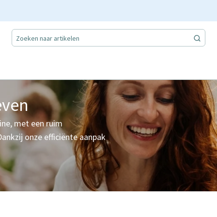
even
line, met een ruim
Dankzij onze efficiënte aanpak