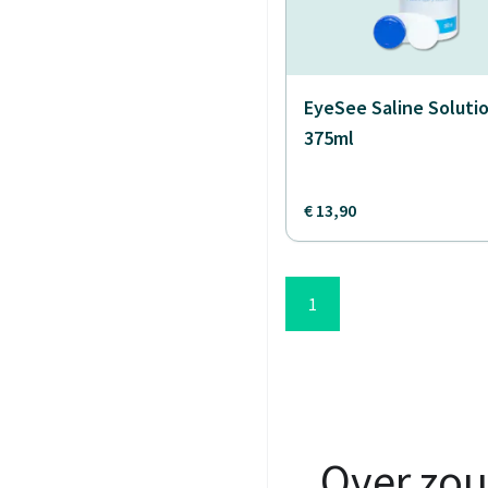
EyeSee Saline Solutio
375ml
€ 13,90
1
Over zou