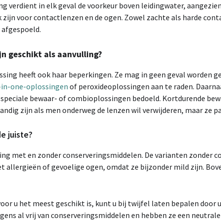
g verdient in elk geval de voorkeur boven leidingwater, aangezi
k zijn voor contactlenzen en de ogen. Zowel zachte als harde con
 afgespoeld.
n geschikt als aanvulling?
ssing heeft ook haar beperkingen. Ze mag in geen geval worden geb
l-in-one-oplossingen
of peroxideoplossingen aan te raden. Daarna
n speciale bewaar- of combioplossingen bedoeld. Kortdurende bewa
andig zijn als men onderweg de lenzen wil verwijderen, maar ze pas
e juiste?
ing met en zonder conserveringsmiddelen. De varianten zonder c
allergieën of gevoelige ogen, omdat ze bijzonder mild zijn. Bove
or u het meest geschikt is, kunt u bij twijfel laten bepalen door 
gens al vrij van conserveringsmiddelen en hebben ze een neutral