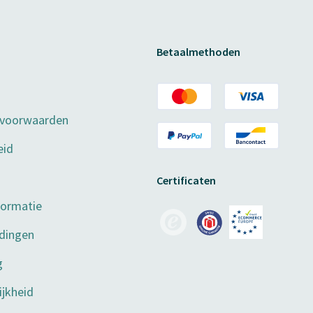
Betaalmethoden
 voorwaarden
eid
Certificaten
formatie
dingen
g
jkheid