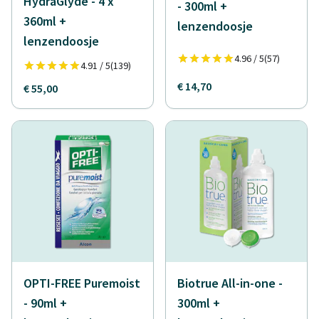
HydraGlyde - 4 x
- 300ml +
360ml +
lenzendoosje
lenzendoosje
4.96 / 5
(57)
4.91 / 5
(139)
€ 14,70
€ 55,00
OPTI-FREE Puremoist
Biotrue All-in-one -
- 90ml +
300ml +