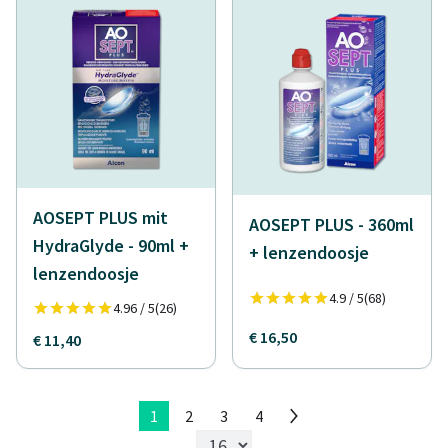
AOSEPT PLUS mit
AOSEPT PLUS - 360ml
HydraGlyde - 90ml +
+ lenzendoosje
lenzendoosje
4.9 / 5
(68)
4.96 / 5
(26)
€ 16,50
€ 11,40
1
2
3
4