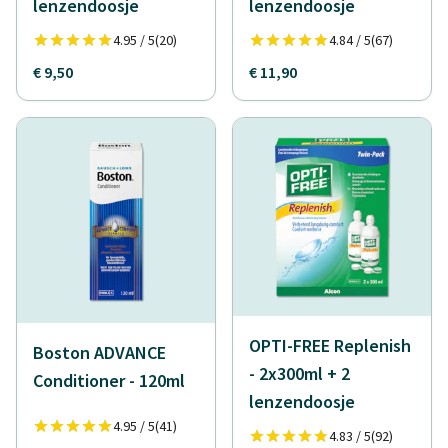
lenzendoosje
lenzendoosje
4.95 / 5
(20)
4.84 / 5
(67)
€ 9,50
€ 11,90
OPTI-FREE Replenish
Boston ADVANCE
- 2x300ml + 2
Conditioner - 120ml
lenzendoosje
4.95 / 5
(41)
4.83 / 5
(92)