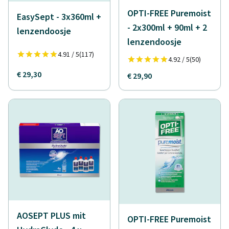
OPTI-FREE Puremoist
EasySept - 3x360ml +
- 2x300ml + 90ml + 2
lenzendoosje
lenzendoosje
4.91 / 5
(117)
4.92 / 5
(50)
€ 29,30
€ 29,90
AOSEPT PLUS mit
OPTI-FREE Puremoist