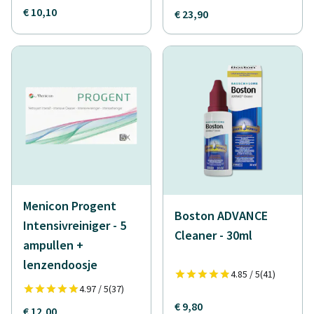
€ 10,10
€ 23,90
Menicon Progent
Boston ADVANCE
Intensivreiniger - 5
Cleaner - 30ml
ampullen +
lenzendoosje
4.85 / 5
(41)
4.97 / 5
(37)
€ 9,80
€ 12,00