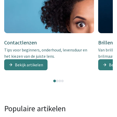
Contactlenzen
Brillen
Tips voor beginners, onderhoud, levensduur en
Van brille
het kiezen van de juiste lens.
brilmaat 
Bekijk artikelen
Beki
Populaire artikelen