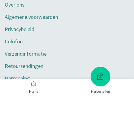
Over ons
Algemene voorwaarden
Privacybeleid
Colofon
Verzendinformatie
Retourzendingen
Herroeping
Toegankelijkheid
Home
Herbestellen
Privacy-instellingen
Betaalmethoden