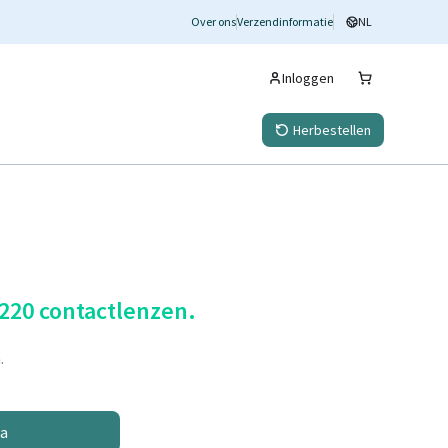
Over ons
Verzendinformatie
NL
Inloggen
Herbestellen
 220 contactlenzen.
.
na