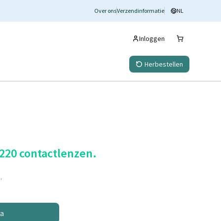
Over ons
Verzendinformatie
NL
Inloggen
Herbestellen
 220 contactlenzen.
.
na