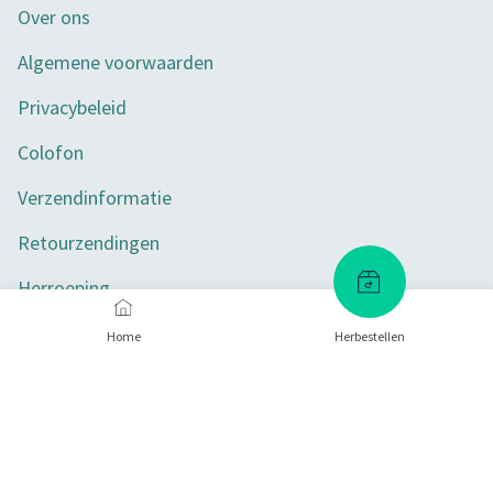
Over ons
Algemene voorwaarden
Privacybeleid
Colofon
Verzendinformatie
Retourzendingen
Herroeping
Toegankelijkheid
Home
Herbestellen
Privacy-instellingen
Betaalmethoden