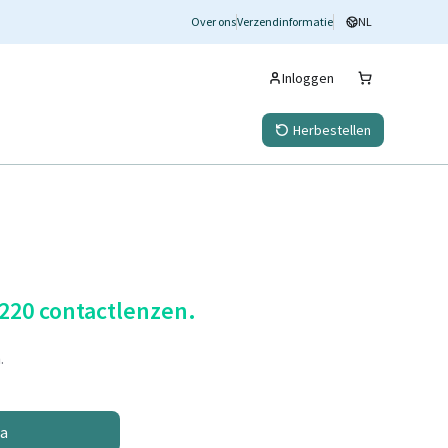
Over ons
Verzendinformatie
NL
Inloggen
Herbestellen
 220 contactlenzen.
.
na