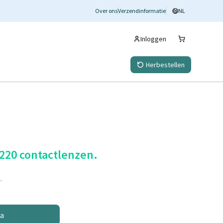
Over ons
Verzendinformatie
NL
Inloggen
Herbestellen
 220 contactlenzen.
.
na