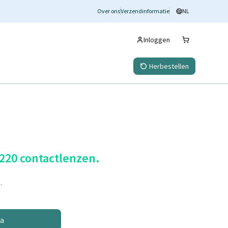
Over ons
Verzendinformatie
NL
Inloggen
Herbestellen
 220 contactlenzen.
.
na