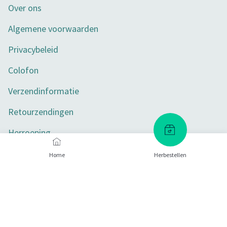
Over ons
Algemene voorwaarden
Privacybeleid
Colofon
Verzendinformatie
Retourzendingen
Herroeping
Toegankelijkheid
Home
Herbestellen
Privacy-instellingen
Betaalmethoden