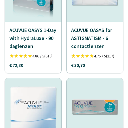
ACUVUE OASYS 1-Day
ACUVUE OASYS for
with HydraLuxe - 90
ASTIGMATISM - 6
daglenzen
contactlenzen
4.86 / 5
(610)
4.75 / 5
(217)
€ 72,30
€ 30,70