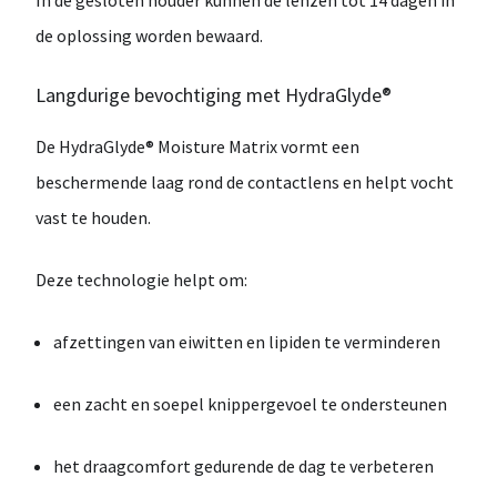
In de gesloten houder kunnen de lenzen
tot 14 dagen
in
de oplossing worden bewaard.
Langdurige bevochtiging met HydraGlyde®
De
HydraGlyde® Moisture Matrix
vormt een
beschermende laag rond de contactlens en helpt vocht
vast te houden.
Deze technologie helpt om:
afzettingen van eiwitten en lipiden te verminderen
een
zacht en soepel knippergevoel
te ondersteunen
het
draagcomfort gedurende de dag
te verbeteren