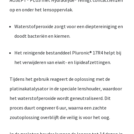
AOSEPT® PLUS met HydraGlyde® reinigt contactlenzen
op en onder het lensoppervlak
.
Waterstofperoxide
zorgt voor een dieptereiniging en
doodt bacteriën en kiemen.
Het reinigende bestanddeel
Pluronic® 17R4
helpt bij
het verwijderen van
eiwit- en lipideafzettingen
.
Tijdens het gebruik reageert de oplossing met de
platinakatalysator in de speciale lenshouder
, waardoor
het waterstofperoxide wordt geneutraliseerd. Dit
proces duurt ongeveer
6 uur
, waarna een
zachte
zoutoplossing
overblijft die veilig is voor het oog.