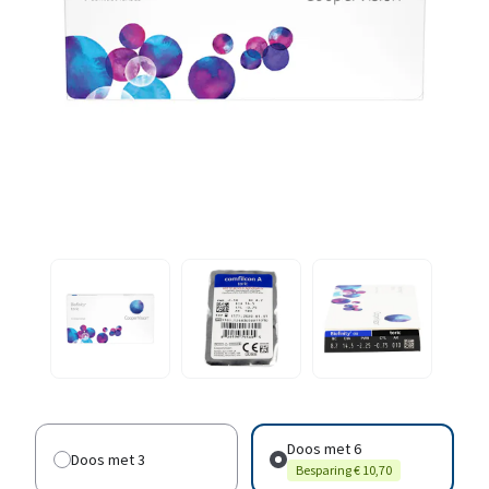
Doos met 6
Doos met 3
Besparing € 10,70