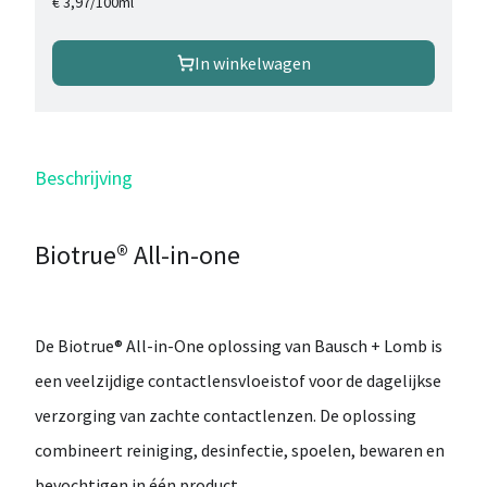
/
100ml
€ 3,97
In winkelwagen
Beschrijving
Biotrue® All-in-one
De
Biotrue® All-in-One oplossing
van
Bausch + Lomb
is
een veelzijdige contactlensvloeistof voor de dagelijkse
verzorging van
zachte contactlenzen
. De oplossing
combineert
reiniging, desinfectie, spoelen, bewaren en
bevochtigen
in één product.