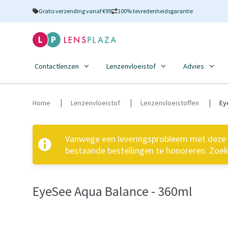
Gratis verzending vanaf €99
100% tevredenheidsgarantie
Contactlenzen
Lenzenvloeistof
Advies
Home
Lenzenvloeistof
Lenzenvloeistoffen
Ey
Vanwege een leveringsprobleem met deze pr
bestaande bestellingen te honoreren. Zoek 
EyeSee Aqua Balance - 360ml