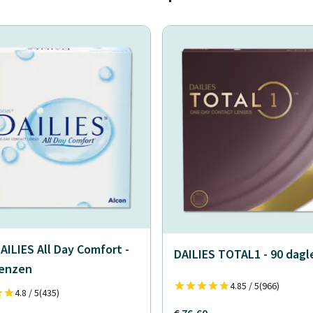
AILIES All Day Comfort -
DAILIES TOTAL1 - 90 dag
lenzen
4.85 / 5
(966)
4.8 / 5
(435)
€ 76,60