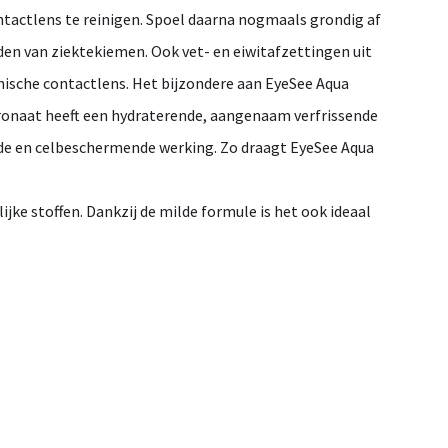
ntactlens te reinigen. Spoel daarna nogmaals grondig af
oden van ziektekiemen. Ook vet- en eiwitafzettingen uit
nische contactlens. Het bijzondere aan EyeSee Aqua
uronaat heeft een hydraterende, aangenaam verfrissende
nde en celbeschermende werking. Zo draagt EyeSee Aqua
ke stoffen. Dankzij de milde formule is het ook ideaal