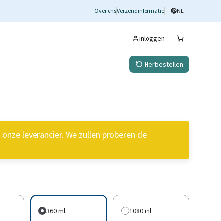
Over ons
Verzendinformatie
NL
Inloggen
Herbestellen
onze leverancier. We zullen proberen de
360 ml
1080 ml