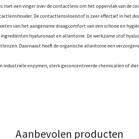
es met een vinger over de contactlens om het oppervlak van de co
actlenshouder. De contactlensvloeistof is zeer effectief in het d
genieten van het aangename draagcomfort van een schone en hygië
ve ingrediënten hyaluronaat en allantoïne. De werkzame stof hyal
ctlenzen. Daarnaast heeft de organische allantoïne een verzorge
ndustriële enzymen, sterk geconcentreerde chemicaliën of dierlij
Aanbevolen producten