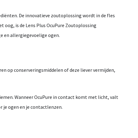
ediënten.
De
innovatieve
zoutoplossing
wordt
in
de
fles
et
oog,
is
de
Lens
Plus
OcuPure
Zoutoplossing
ge
en
allergiegevoelige
ogen.
ren
op
conserveringsmiddelen
of
deze
liever
vermijden,
iemen.
Wanneer
OcuPure
in
contact
komt
met
licht,
valt
or
je
ogen
en
je
contactlenzen.