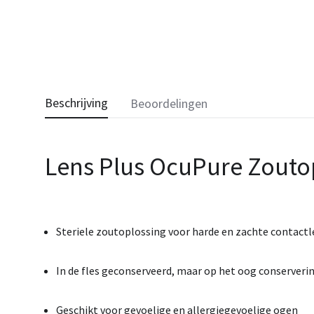
Beschrijving
Beoordelingen
Lens Plus OcuPure Zouto
Steriele
zoutoplossing
voor
harde
en
zachte
contact
In
de
fles
geconserveerd,
maar
op
het
oog
conserverin
Geschikt
voor
gevoelige
en
allergiegevoelige
ogen