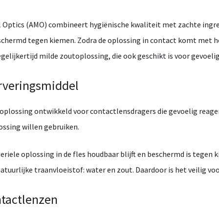
l
Optics (
AMO)
combineert
hygiënische
kwaliteit
met
zachte
ingr
schermd
tegen
kiemen.
Zodra
de
oplossing
in
contact
komt
met
h
egelijkertijd
milde
zoutoplossing,
die
ook
geschikt
is
voor
gevoeli
rveringsmiddel
oplossing
ontwikkeld
voor
contactlensdragers
die
gevoelig
reage
ossing
willen
gebruiken.
teriele
oplossing
in
de
fles
houdbaar
blijft
en
beschermd
is
tegen
k
atuurlijke
traanvloeistof:
water
en
zout.
Daardoor
is
het
veilig
vo
tactlenzen