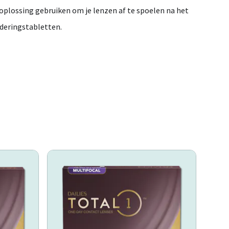
oplossing
gebruiken
om
je
lenzen
af
te
spoelen
na
het
jderingstabletten.