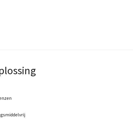
plossing
lenzen
gsmiddelvrij