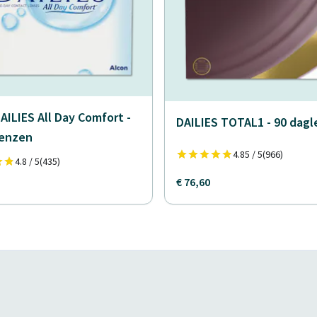
AILIES All Day Comfort -
DAILIES TOTAL1 - 90 dag
lenzen
4.85 / 5
(966)
4.8 / 5
(435)
€ 76,60