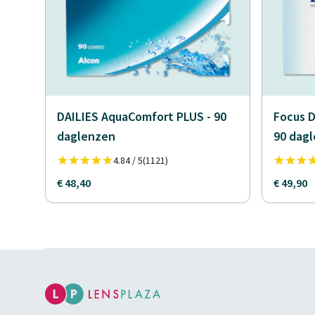
DAILIES AquaComfort PLUS - 90
Focus D
daglenzen
90 dag
4.84 / 5
(1121)
€ 48,40
€ 49,90