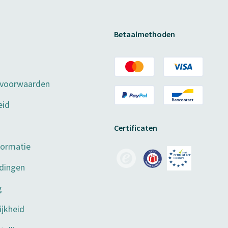
Betaalmethoden
 voorwaarden
eid
Certificaten
formatie
dingen
g
jkheid