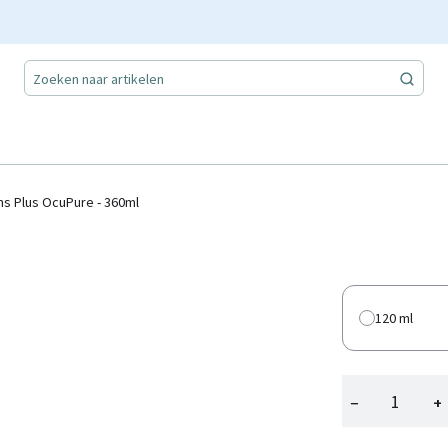
ns Plus OcuPure - 360ml
120 ml
−
+