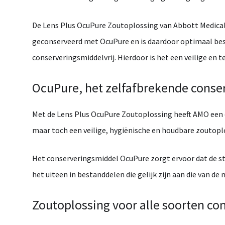
De
Lens
Plus
OcuPure
Zoutoplossing
van
Abbott
Medica
geconserveerd
met
OcuPure
en
is
daardoor
optimaal
be
conserveringsmiddelvrij.
Hierdoor
is
het
een
veilige
en
t
OcuPure,
het
zelfafbrekende
conse
Met
de
Lens
Plus
OcuPure
Zoutoplossing
heeft
AMO
een
maar
toch
een
veilige,
hygiënische
en
houdbare
zoutopl
Het
conserveringsmiddel
OcuPure
zorgt
ervoor
dat
de
s
het
uiteen
in
bestanddelen
die
gelijk
zijn
aan
die
van
de
n
Zoutoplossing
voor
alle
soorten
con