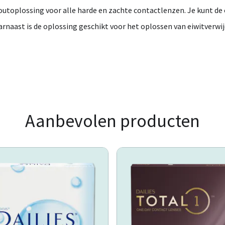
outoplossing
voor
alle
harde
en
zachte
contactlenzen.
Je
kunt
de
arnaast
is
de
oplossing
geschikt
voor
het
oplossen
van
eiwitverwi
Aanbevolen producten