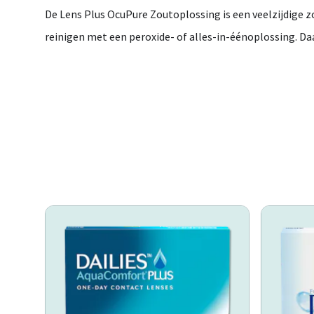
De
Lens
Plus
OcuPure
Zoutoplossing
is
een
veelzijdige
z
reinigen
met
een
peroxide-
of
alles-
in-
éénoplossing.
Da