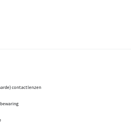
harde)
contactlenzen
bewaring
e