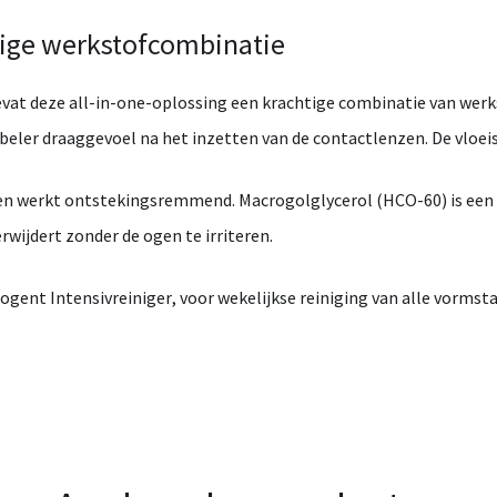
tige
werkstofcombinatie
evat
deze
all-
in-
one-
oplossing
een
krachtige
combinatie
van
werk
beler
draaggevoel
na
het
inzetten
van
de
contactlenzen.
De
vloei
en
werkt
ontstekingsremmend.
Macrogolglycerol (
HCO-
60)
is
een
erwijdert
zonder
de
ogen
te
irriteren.
rogent
Intensivreiniger
,
voor
wekelijkse
reiniging
van
alle
vormsta