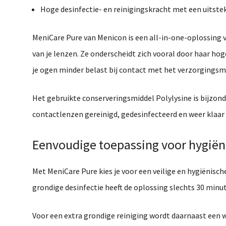
Hoge
desinfectie-
en
reinigingskracht
met
een
uitst
MeniCare
Pure
van
Menicon
is
een
all-
in-
one-
oplossing
van
je
lenzen.
Ze
onderscheidt
zich
vooral
door
haar
hog
je
ogen
minder
belast
bij
contact
met
het
verzorgingsm
Het
gebruikte
conserveringsmiddel
Polylysine
is
bijzon
contactlenzen
gereinigd,
gedesinfecteerd
en
weer
klaar
Eenvoudige
toepassing
voor
hygiën
Met
MeniCare
Pure
kies
je
voor
een
veilige
en
hygiënisch
grondige
desinfectie
heeft
de
oplossing
slechts
30
minu
Voor
een
extra
grondige
reiniging
wordt
daarnaast
een
w