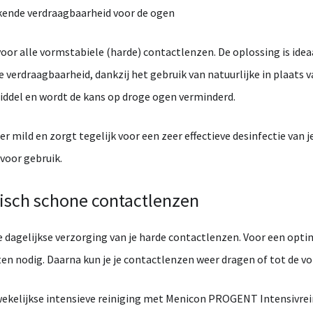
ekende
verdraagbaarheid
voor
de
ogen
voor
alle
vormstabiele (
harde)
contactlenzen.
De
oplossing
is
idea
e
verdraagbaarheid,
dankzij
het
gebruik
van
natuurlijke
in
plaats
v
iddel
en
wordt
de
kans
op
droge
ogen
verminderd.
der
mild
en
zorgt
tegelijk
voor
een
zeer
effectieve
desinfectie
van
j
voor
gebruik.
isch
schone
contactlenzen
e
dagelijkse
verzorging
van
je
harde
contactlenzen.
Voor
een
opti
ten
nodig.
Daarna
kun
je
je
contactlenzen
weer
dragen
of
tot
de
vo
ekelijkse
intensieve
reiniging
met
Menicon
PROGENT
Intensivrei