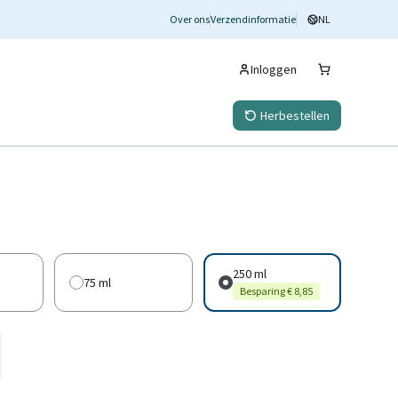
Over ons
Verzendinformatie
NL
Inloggen
Herbestellen
250 ml
75 ml
Besparing € 8,85