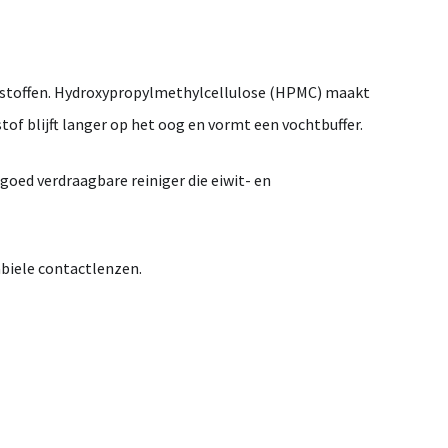
stoffen.
Hydroxypropylmethylcellulose (
HPMC)
maakt
stof
blijft
langer
op
het
oog
en
vormt
een
vochtbuffer.
goed
verdraagbare
reiniger
die
eiwit-
en
biele
contactlenzen.