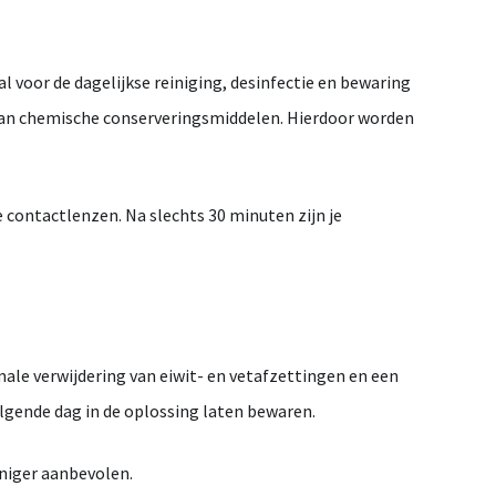
al
voor
de
dagelijkse
reiniging,
desinfectie
en
bewaring
an
chemische
conserveringsmiddelen.
Hierdoor
worden
e
contactlenzen.
Na
slechts
30
minuten
zijn
je
male
verwijdering
van
eiwit-
en
vetafzettingen
en
een
lgende
dag
in
de
oplossing
laten
bewaren.
niger
aanbevolen.