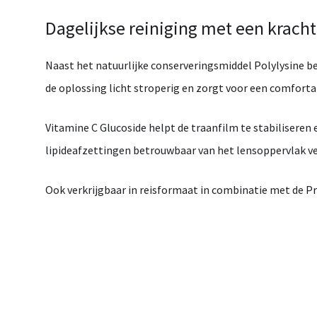
Dagelijkse
reiniging
met
een
krach
Naast
het
natuurlijke
conserveringsmiddel
Polylysine
b
de
oplossing
licht
stroperig
en
zorgt
voor
een
comforta
Vitamine
C
Glucoside
helpt
de
traanfilm
te
stabiliseren
lipideafzettingen
betrouwbaar
van
het
lensoppervlak
v
Ook
verkrijgbaar
in
reisformaat
in
combinatie
met
de
P