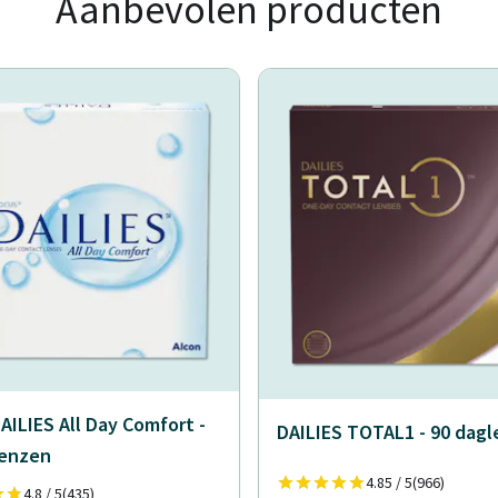
Aanbevolen producten
AILIES All Day Comfort -
DAILIES TOTAL1 - 90 dag
lenzen
4.85 / 5
(966)
4.8 / 5
(435)