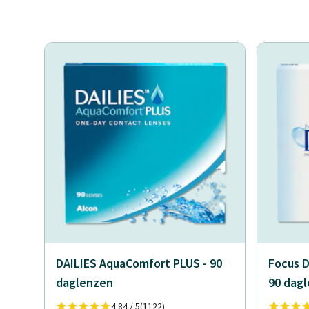
DAILIES AquaComfort PLUS - 90
Focus D
daglenzen
90 dag
4.84 / 5
(1122)