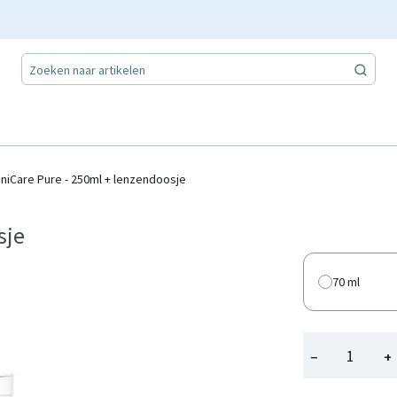
niCare Pure - 250ml + lenzendoosje
sje
70 ml
−
+