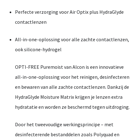
Perfecte
verzorging
voor
Air
Optix
plus
HydraGlyde
contactlenzen
All-
in-
one-
oplossing
voor
alle
zachte
contactlenzen,
ook
silicone-
hydrogel
OPTI-
FREE
Puremoist
van
Alcon
is
een
innovatieve
all-
in-
one-
oplossing
voor
het
reinigen,
desinfecteren
en
bewaren
van
alle
zachte
contactlenzen.
Dankzij
de
HydraGlyde
Moisture
Matrix
krijgen
je
lenzen
extra
hydratatie
en
worden
ze
beschermd
tegen
uitdroging.
Door
het
tweevoudige
werkingsprincipe –
met
desinfecterende
bestanddelen
zoals
Polyquad
en