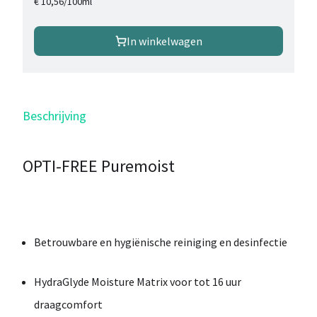
/
100ml
€ 10,56
In winkelwagen
Beschrijving
OPTI-FREE Puremoist
Betrouwbare
en
hygiënische
reiniging
en
desinfectie
HydraGlyde
Moisture
Matrix
voor
tot
16
uur
draagcomfort