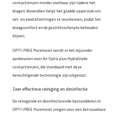
contactlenzen
minder
voelbaar
zijn
tijdens
het
dragen.
Bovendien
helpt
het
gladde
oppervlak
om
vet-
en
eiwitafzettingen
te
voorkomen,
zodat
het
draagcomfort
en
de
gezichtsscherpte
behouden
blijven.
OPTI-
FREE
Puremoist
wordt
in
het
bijzonder
aanbevolen
voor
Air
Optix
plus
HydraGlyde
contactlenzen
,
die
standaard
met
deze
bevochtigende
technologie
zijn
uitgerust.
Zeer
effectieve
reiniging
en
desinfectie
De
reinigende
en
desinfecterende
bestanddelen
in
OPTI-
FREE
Puremoist
zorgen
voor
een
betrouwbare