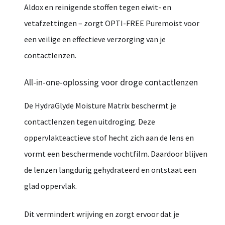
Aldox
en
reinigende
stoffen
tegen
eiwit-
en
vetafzettingen –
zorgt
OPTI-
FREE
Puremoist
voor
een
veilige
en
effectieve
verzorging
van
je
contactlenzen.
All-
in-
one-
oplossing
voor
droge
contactlenzen
De
HydraGlyde
Moisture
Matrix
beschermt
je
contactlenzen
tegen
uitdroging.
Deze
oppervlakteactieve
stof
hecht
zich
aan
de
lens
en
vormt
een
beschermende
vochtfilm.
Daardoor
blijven
de
lenzen
langdurig
gehydrateerd
en
ontstaat
een
glad
oppervlak.
Dit
vermindert
wrijving
en
zorgt
ervoor
dat
je