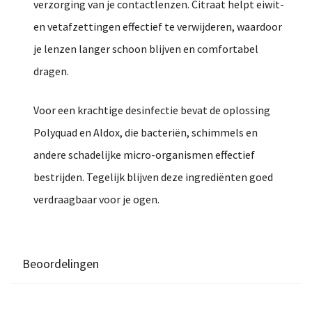
verzorging
van
je
contactlenzen.
Citraat
helpt
eiwit-
en
vetafzettingen
effectief
te
verwijderen,
waardoor
je
lenzen
langer
schoon
blijven
en
comfortabel
dragen.
Voor
een
krachtige
desinfectie
bevat
de
oplossing
Polyquad
en
Aldox
,
die
bacteriën,
schimmels
en
andere
schadelijke
micro-
organismen
effectief
bestrijden.
Tegelijk
blijven
deze
ingrediënten
goed
verdraagbaar
voor
je
ogen.
Beoordelingen