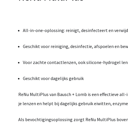
All-
in-
one-
oplossing:
reinigt,
desinfecteert
en
verwij
Geschikt
voor
reiniging,
desinfectie,
afspoelen
en
bew
Voor
zachte
contactlenzen,
ook
silicone-
hydrogel
le
Geschikt
voor
dagelijks
gebruik
ReNu
MultiPlus
van
Bausch +
Lomb
is
een
effectieve
all-
je
lenzen
en
helpt
bij
dagelijks
gebruik
eiwitten,
enzym
Als
bevochtigingsoplossing
zorgt
ReNu
MultiPlus
bove