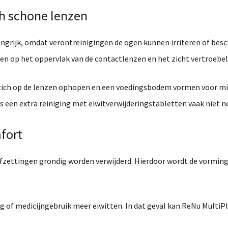
ch
schone
lenzen
ngrijk,
omdat
verontreinigingen
de
ogen
kunnen
irriteren
of
besc
ten
op
het
oppervlak
van
de
contactlenzen
en
het
zicht
vertroebel
zich
op
de
lenzen
ophopen
en
een
voedingsbodem
vormen
voor
mi
is
een
extra
reiniging
met
eiwitverwijderingstabletten
vaak
niet
n
fort
afzettingen
grondig
worden
verwijderd.
Hierdoor
wordt
de
vormin
eg
of
medicijngebruik
meer
eiwitten.
In
dat
geval
kan
ReNu
MultiP