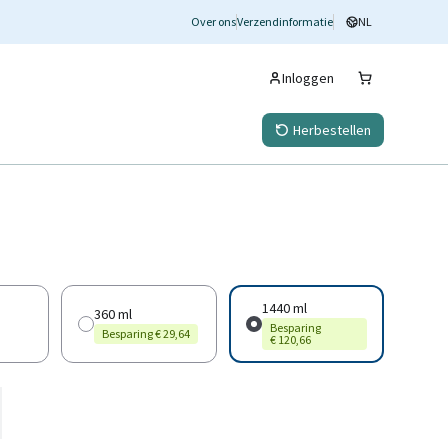
Over ons
Verzendinformatie
NL
Inloggen
Herbestellen
1440 ml
360 ml
Besparing
Besparing € 29,64
€ 120,66