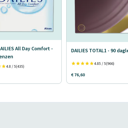
AILIES All Day Comfort -
DAILIES TOTAL1 - 90 dag
lenzen
4.85 / 5
(966)
4.8 / 5
(435)
€ 76,60