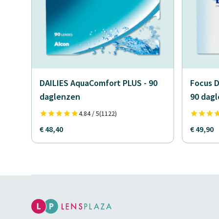
DAILIES AquaComfort PLUS - 90
Focus D
daglenzen
90 dag
4.84 / 5
(1122)
€ 48,40
€ 49,90