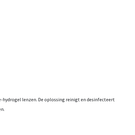
e-
hydrogel
lenzen.
De
oplossing
reinigt
en
desinfecteert
en.