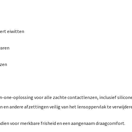
dert
eiwitten
aren
nzen
in-
one-
oplossing
voor
alle
zachte
contactlenzen,
inclusief
silicon
en
en
andere
afzettingen
veilig
van
het
lensoppervlak
te
verwijder
ndien
voor
merkbare
frisheid
en
een
aangenaam
draagcomfort.