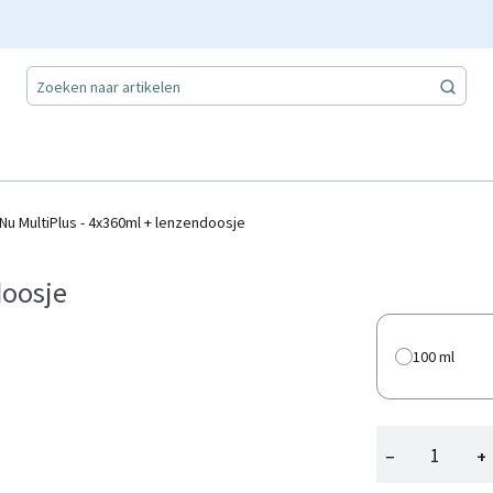
Nu MultiPlus - 4x360ml + lenzendoosje
doosje
100 ml
−
+