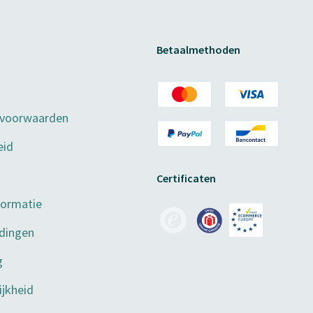
Betaalmethoden
 voorwaarden
eid
Certificaten
formatie
dingen
g
jkheid