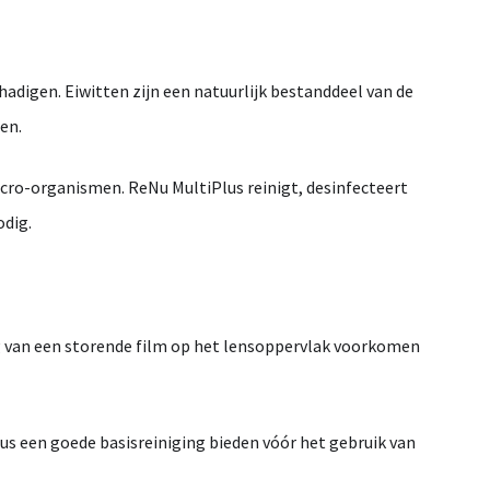
hadigen.
Eiwitten
zijn
een
natuurlijk
bestanddeel
van
de
en.
cro-
organismen.
ReNu
MultiPlus
reinigt,
desinfecteert
odig.
g
van
een
storende
film
op
het
lensoppervlak
voorkomen
lus
een
goede
basisreiniging
bieden
vóór
het
gebruik
van