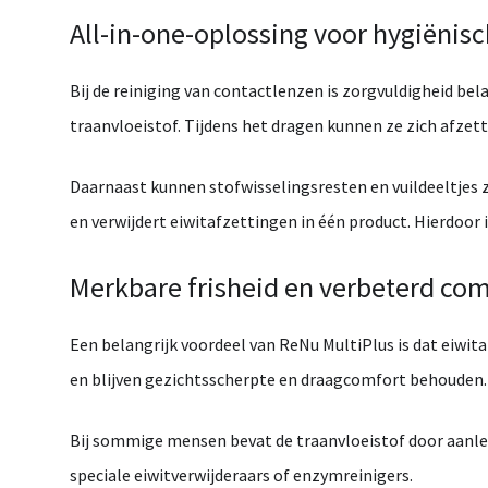
All-
in-
one-
oplossing
voor
hygiënis
Bij
de
reiniging
van
contactlenzen
is
zorgvuldigheid
bela
traanvloeistof.
Tijdens
het
dragen
kunnen
ze
zich
afzet
Daarnaast
kunnen
stofwisselingsresten
en
vuildeeltjes
en
verwijdert
eiwitafzettingen
in
één
product.
Hierdoor
Merkbare
frisheid
en
verbeterd
com
Een
belangrijk
voordeel
van
ReNu
MultiPlus
is
dat
eiwit
en
blijven
gezichtsscherpte
en
draagcomfort
behouden.
Bij
sommige
mensen
bevat
de
traanvloeistof
door
aanl
speciale
eiwitverwijderaars
of
enzymreinigers.