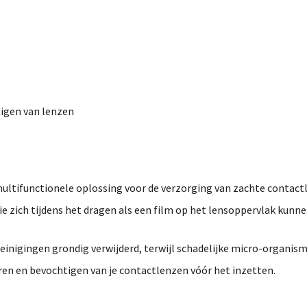
tigen
van
lenzen
ultifunctionele
oplossing
voor
de
verzorging
van
zachte
contact
ie
zich
tijdens
het
dragen
als
een
film
op
het
lensoppervlak
kunn
reinigingen
grondig
verwijderd,
terwijl
schadelijke
micro-
organis
ren
en
bevochtigen
van
je
contactlenzen
vóór
het
inzetten.