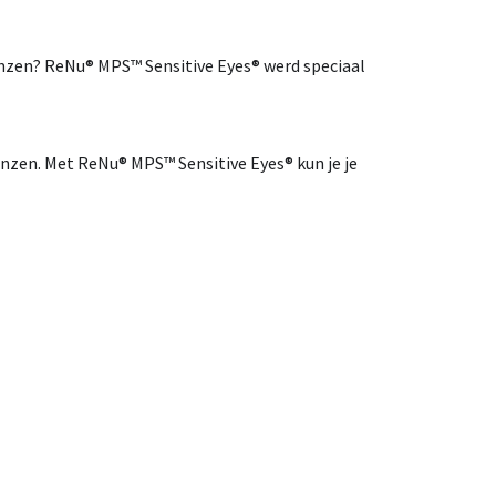
enzen?
ReNu®
MPS™
Sensitive
Eyes®
werd
speciaal
enzen
.
Met
ReNu®
MPS™
Sensitive
Eyes®
kun
je
je