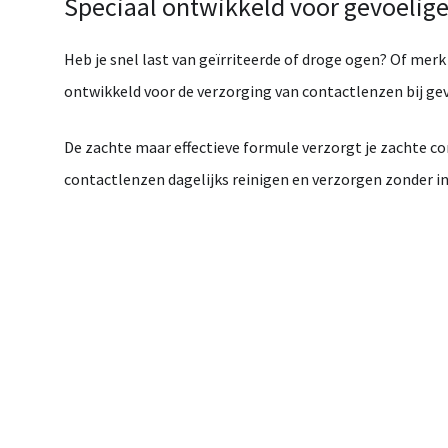
Speciaal
ontwikkeld
voor
gevoelig
Heb
je
snel
last
van
geïrriteerde
of
droge
ogen?
Of
mer
ontwikkeld
voor
de
verzorging
van
contactlenzen
bij
ge
De
zachte
maar
effectieve
formule
verzorgt
je
zachte
co
contactlenzen
dagelijks
reinigen
en
verzorgen
zonder
i