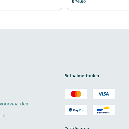
€ 76,60
Betaalmethoden
 voorwaarden
eid
Certificaten