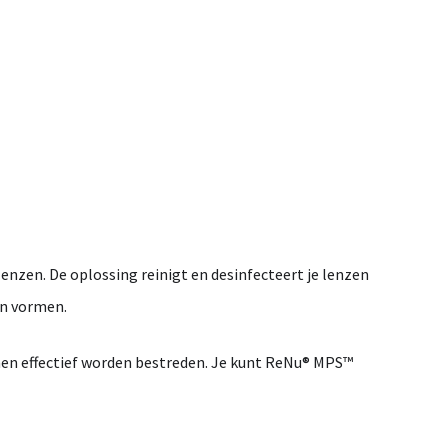
lenzen.
De
oplossing
reinigt
en
desinfecteert
je
lenzen
en
vormen.
men
effectief
worden
bestreden.
Je
kunt
ReNu®
MPS™