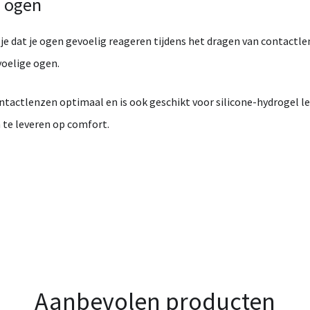
e
ogen
k
je
dat
je
ogen
gevoelig
reageren
tijdens
het
dragen
van
contactl
voelige
ogen.
ntactlenzen
optimaal
en
is
ook
geschikt
voor
silicone-
hydrogel
l
n
te
leveren
op
comfort.
Aanbevolen producten