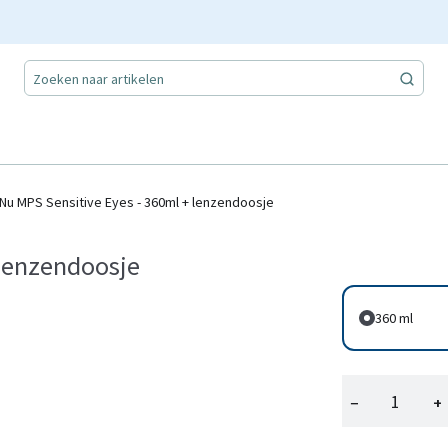
Nu MPS Sensitive Eyes - 360ml + lenzendoosje
 lenzendoosje
360 ml
−
+