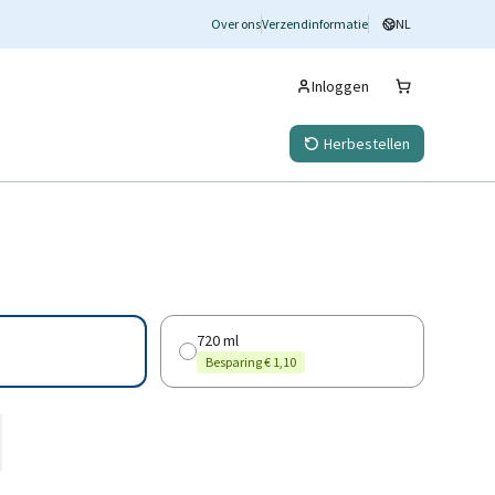
Over ons
Verzendinformatie
NL
Inloggen
Herbestellen
720 ml
Besparing € 1,10