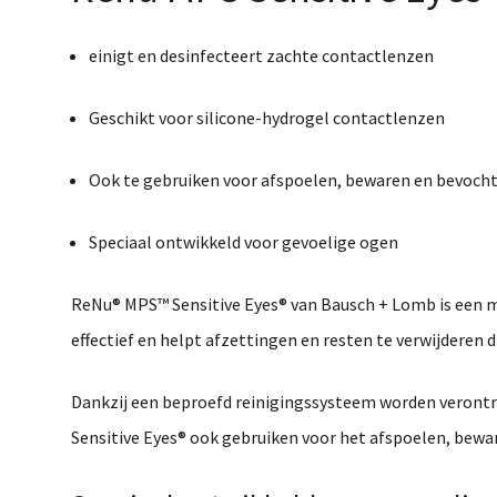
einigt
en
desinfecteert
zachte
contactlenzen
Geschikt
voor
silicone-
hydrogel
contactlenzen
Ook
te
gebruiken
voor
afspoelen,
bewaren
en
bevoch
Speciaal
ontwikkeld
voor
gevoelige
ogen
ReNu®
MPS™
Sensitive
Eyes®
van
Bausch +
Lomb
is
een
m
effectief
en
helpt
afzettingen
en
resten
te
verwijderen
d
Dankzij
een
beproefd
reinigingssysteem
worden
veront
Sensitive
Eyes®
ook
gebruiken
voor
het
afspoelen,
bewa