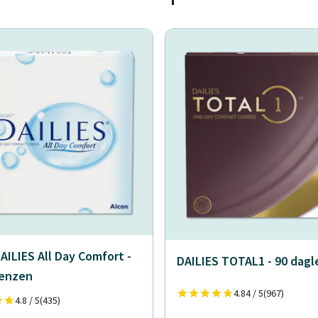
AILIES All Day Comfort -
DAILIES TOTAL1 - 90 dag
lenzen
4.84 / 5
(967)
4.8 / 5
(435)