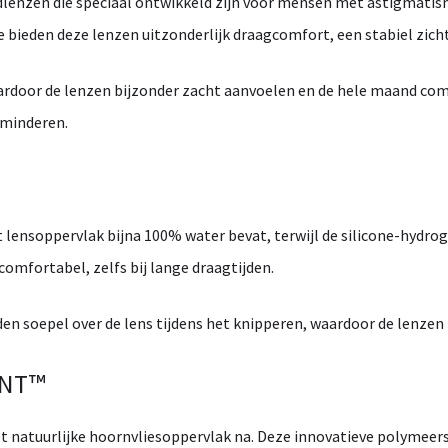
lenzen
die speciaal ontwikkeld zijn voor mensen met
astigmatis
e
bieden deze lenzen uitzonderlijk draagcomfort, een stabiel zich
aardoor de lenzen bijzonder zacht aanvoelen en de hele maand com
rminderen.
t lensoppervlak bijna
100% water
bevat, terwijl de silicone-hydr
comfortabel, zelfs bij
lange draagtijden
.
den soepel over de lens tijdens het knipperen, waardoor de lenzen
ENT™
et natuurlijke hoornvliesoppervlak na. Deze innovatieve polymee