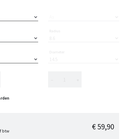
As
Radius
Diameter
−
+
arden
€ 59,90
ef btw