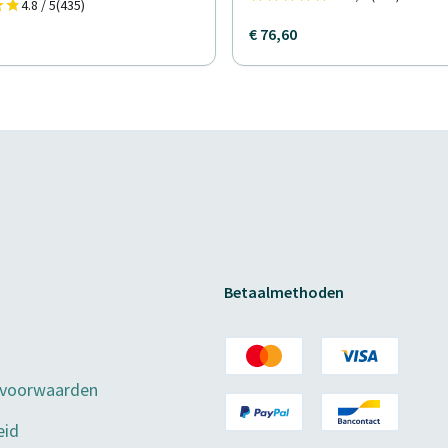
4.8 / 5
(435)
€ 76,60
Betaalmethoden
 voorwaarden
eid