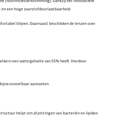
me (hoornvliesverkromming)
. Dankzij het innovatieve
t en een hoge zuurstofdoorlaatbaarheid.
fortabel blijven. Daarnaast beschikken de lenzen over
ogelkern een watergehalte van
55%
heeft. Hierdoor
bijna onvoelbaar
aanvoelen.
rstructuur helpt om
afzettingen van bacteriën en lipiden