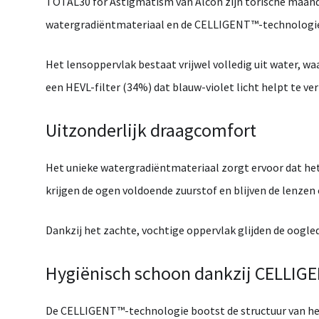
TOTAL30 for Astigmatism
van
Alcon
zijn torische
maand
watergradiëntmateriaal
en de
CELLIGENT™-technologi
Het lensoppervlak bestaat vrijwel volledig uit water, w
een
HEVL-filter (34%)
dat blauw-violet licht helpt te ve
Uitzonderlijk draagcomfort
Het unieke
watergradiëntmateriaal
zorgt ervoor dat he
krijgen de ogen voldoende zuurstof en blijven de lenzen 
Dankzij het zachte, vochtige oppervlak glijden de oogle
Hygiënisch schoon dankzij CELLIG
De
CELLIGENT™-technologie
bootst de structuur van h