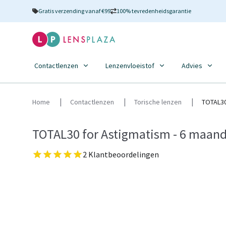
Gratis verzending vanaf €99
100% tevredenheidsgarantie
Contactlenzen
Lenzenvloeistof
Advies
Home
Contactlenzen
Torische lenzen
TOTAL30
TOTAL30 for Astigmatism - 6 maan
2 Klantbeoordelingen