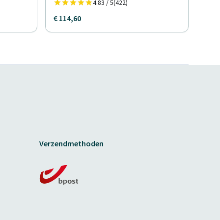
4.83 / 5
(422)
€ 114,60
Verzendmethoden