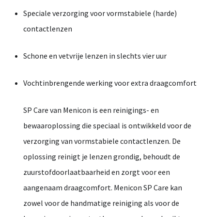
Speciale
verzorging
voor
vormstabiele (
harde)
contactlenzen
Schone
en
vetvrije
lenzen
in
slechts
vier
uur
Vochtinbrengende
werking
voor
extra
draagcomfort
SP
Care
van
Menicon
is
een
reinigings-
en
bewaaroplossing
die
speciaal
is
ontwikkeld
voor
de
verzorging
van
vormstabiele
contactlenzen.
De
oplossing
reinigt
je
lenzen
grondig,
behoudt
de
zuurstofdoorlaatbaarheid
en
zorgt
voor
een
aangenaam
draagcomfort.
Menicon
SP
Care
kan
zowel
voor
de
handmatige
reiniging
als
voor
de