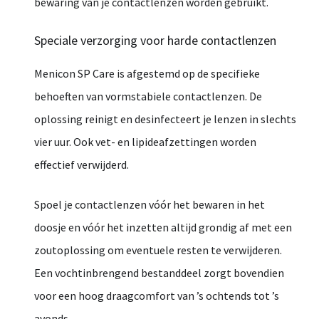
bewaring
van
je
contactlenzen
worden
gebruikt.
Speciale
verzorging
voor
harde
contactlenzen
Menicon
SP
Care
is
afgestemd
op
de
specifieke
behoeften
van
vormstabiele
contactlenzen.
De
oplossing
reinigt
en
desinfecteert
je
lenzen
in
slechts
vier
uur.
Ook
vet-
en
lipideafzettingen
worden
effectief
verwijderd.
Spoel
je
contactlenzen
vóór
het
bewaren
in
het
doosje
en
vóór
het
inzetten
altijd
grondig
af
met
een
zoutoplossing
om
eventuele
resten
te
verwijderen.
Een
vochtinbrengend
bestanddeel
zorgt
bovendien
voor
een
hoog
draagcomfort
van ’
s
ochtends
tot ’
s
avonds.