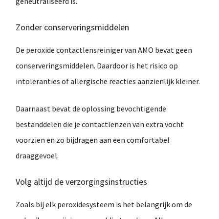
geneutraliseerd
is
.
Zonder
conserveringsmiddelen
De
peroxide
contactlensreiniger
van
AMO
bevat
geen
conserveringsmiddelen
.
Daardoor
is
het
risico
op
intoleranties
of
allergische
reacties
aanzienlijk
kleiner.
Daarnaast
bevat
de
oplossing
bevochtigende
bestanddelen
die
je
contactlenzen
van
extra
vocht
voorzien
en
zo
bijdragen
aan
een
comfortabel
draaggevoel.
Volg
altijd
de
verzorgingsinstructies
Zoals
bij
elk
peroxidesysteem
is
het
belangrijk
om
de