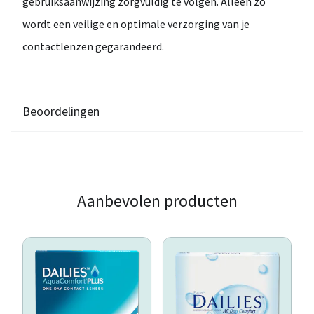
gebruiksaanwijzing
zorgvuldig
te
volgen
.
Alleen
zo
wordt
een
veilige
en
optimale
verzorging
van
je
contactlenzen
gegarandeerd.
Beoordelingen
Aanbevolen producten