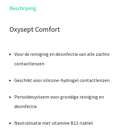
Beschrijving
Oxysept Comfort
Voor
de
reiniging
en
desinfectie
van
alle
zachte
contactlenzen
Geschikt
voor
silicone-
hydrogel
contactlenzen
Peroxidesysteem
voor
grondige
reiniging
en
desinfectie
Neutralisatie
met
vitamine
B12-
tablet