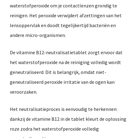
waterstofperoxide
om
je
contactlenzen
grondig
te
reinigen.
Het
peroxide
verwijdert
afzettingen
van
het
lensoppervlak
en
doodt
tegelijkertijd
bacteriën
en
andere
micro-
organismen.
De
vitamine
B12-
neutralisatietablet
zorgt
ervoor
dat
het
waterstofperoxide
na
de
reiniging
volledig
wordt
geneutraliseerd.
Dit
is
belangrijk,
omdat
niet-
geneutraliseerd
peroxide
irritatie
van
de
ogen
kan
veroorzaken.
Het
neutralisatieproces
is
eenvoudig
te
herkennen:
dankzij
de
vitamine
B12
in
de
tablet
kleurt
de
oplossing
roze
zodra
het
waterstofperoxide
volledig