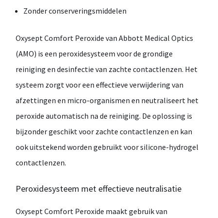
Zonder
conserveringsmiddelen
Oxysept
Comfort
Peroxide
van
Abbott
Medical
Optics
(
AMO)
is
een
peroxidesysteem
voor
de
grondige
reiniging
en
desinfectie
van
zachte
contactlenzen.
Het
systeem
zorgt
voor
een
effectieve
verwijdering
van
afzettingen
en
micro-
organismen
en
neutraliseert
het
peroxide
automatisch
na
de
reiniging.
De
oplossing
is
bijzonder
geschikt
voor
zachte
contactlenzen
en
kan
ook
uitstekend
worden
gebruikt
voor
silicone-
hydrogel
contactlenzen.
Peroxidesysteem
met
effectieve
neutralisatie
Oxysept
Comfort
Peroxide
maakt
gebruik
van