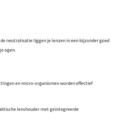
a
de
neutralisatie
liggen
je
lenzen
in
een
bijzonder
goed
ge
ogen.
ttingen
en
micro-
organismen
worden
effectief
aktische
lenshouder
met
geïntegreerde