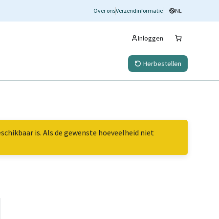
Over ons
Verzendinformatie
NL
Inloggen
Herbestellen
chikbaar is. Als de gewenste hoeveelheid niet