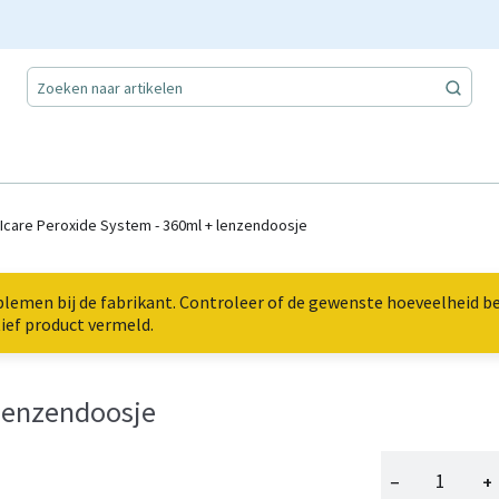
Icare Peroxide System - 360ml + lenzendoosje
emen bij de fabrikant. Controleer of de gewenste hoeveelheid bes
ief product vermeld.
 lenzendoosje
−
+