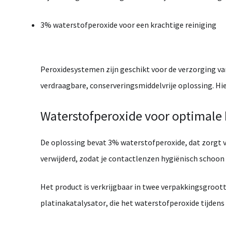
3%
waterstofperoxide
voor
een
krachtige
reiniging
Peroxidesystemen
zijn
geschikt
voor
de
verzorging
v
verdraagbare,
conserveringsmiddelvrije
oplossing.
Hi
Waterstofperoxide
voor
optimale
De
oplossing
bevat
3%
waterstofperoxide
,
dat
zorgt
verwijderd,
zodat
je
contactlenzen
hygiënisch
schoon
Het
product
is
verkrijgbaar
in
twee
verpakkingsgroott
platinakatalysator
,
die
het
waterstofperoxide
tijdens