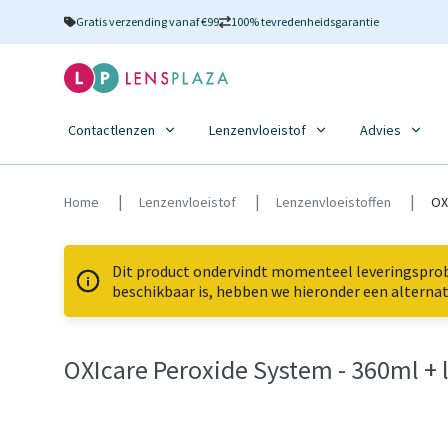
Gratis verzending vanaf €99
100% tevredenheidsgarantie
Contactlenzen
Lenzenvloeistof
Advies
Home
Lenzenvloeistof
Lenzenvloeistoffen
OX
Dit product ondervindt momenteel leveringsprobl
beschikbaar is, hebben we hieronder een alternat
OXIcare Peroxide System - 360ml +