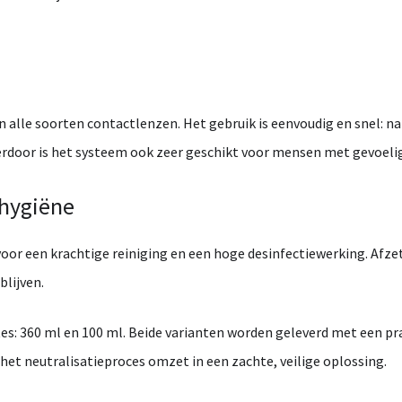
an
alle
soorten
contactlenzen.
Het
gebruik
is
eenvoudig
en
snel:
n
erdoor
is
het
systeem
ook
zeer
geschikt
voor
mensen
met
gevoeli
hygiëne
voor
een
krachtige
reiniging
en
een
hoge
desinfectiewerking.
Afze
blijven.
es:
360
ml
en
100
ml
.
Beide
varianten
worden
geleverd
met
een
pr
het
neutralisatieproces
omzet
in
een
zachte,
veilige
oplossing.