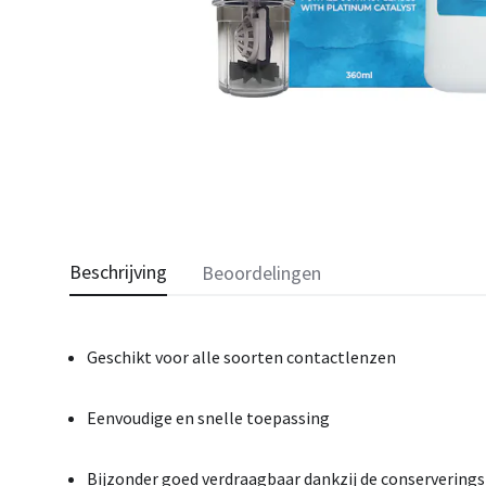
Beschrijving
Beoordelingen
Geschikt
voor
alle
soorten
contactlenzen
Eenvoudige
en
snelle
toepassing
Bijzonder
goed
verdraagbaar
dankzij
de
conserverings