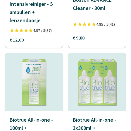
Intensivreiniger - 5
Cleaner - 30ml
ampullen +
lenzendoosje
4.85 / 5
(41)
4.97 / 5
(37)
€ 9,80
€ 12,00
Biotrue All-in-one -
Biotrue All-in-one -
100ml +
3x300ml +