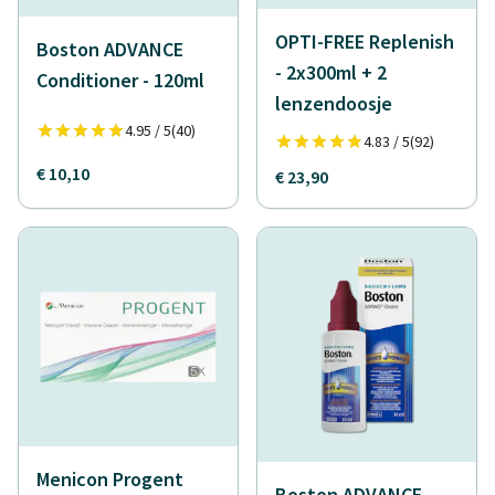
OPTI-FREE Replenish
Boston ADVANCE
- 2x300ml + 2
Conditioner - 120ml
lenzendoosje
4.95 / 5
(40)
4.83 / 5
(92)
€ 10,10
€ 23,90
Menicon Progent
Boston ADVANCE