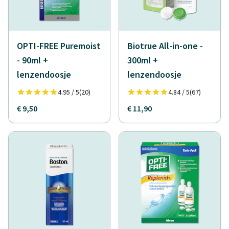
OPTI-FREE Puremoist
Biotrue All-in-one -
- 90ml +
300ml +
lenzendoosje
lenzendoosje
4.95 / 5
(20)
4.84 / 5
(67)
€ 9,50
€ 11,90