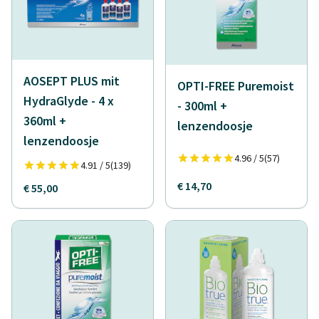
AOSEPT PLUS mit
OPTI-FREE Puremoist
HydraGlyde - 4 x
- 300ml +
360ml +
lenzendoosje
lenzendoosje
4.96 / 5
(57)
4.91 / 5
(139)
€ 14,70
€ 55,00