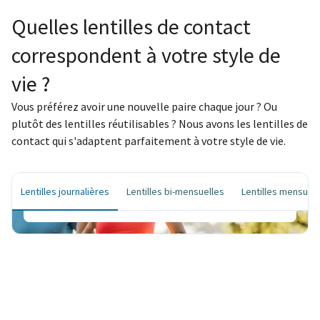
Quelles lentilles de contact
correspondent à votre style de
vie ?
Lentilles journalières
Vous préférez avoir une nouvelle paire chaque jour ? Ou
plutôt des lentilles réutilisables ? Nous avons les lentilles de
Chaque jour un nouveau départ – pour une
contact qui s'adaptent parfaitement à votre style de vie.
hygiène maximale et un confort d'utilisation
ultime.
Lentilles journalières
Lentilles bi-mensuelles
Lentilles mensuell
Commandez vos lentilles