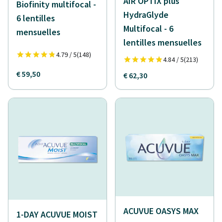
AIR OPTIX plus
Biofinity multifocal -
HydraGlyde
6 lentilles
Multifocal - 6
mensuelles
lentilles mensuelles
4.79 / 5
(148)
4.84 / 5
(213)
€ 59,50
€ 62,30
ACUVUE OASYS MAX
1-DAY ACUVUE MOIST