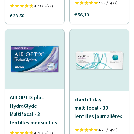
4.83 / 5
(22)
4.73 / 5
(74)
€ 56,10
€ 33,50
AIR OPTIX plus
clariti 1 day
HydraGlyde
multifocal - 30
Multifocal - 3
lentilles journalières
lentilles mensuelles
4.73 / 5
(59)
4.71 / 5
(58)