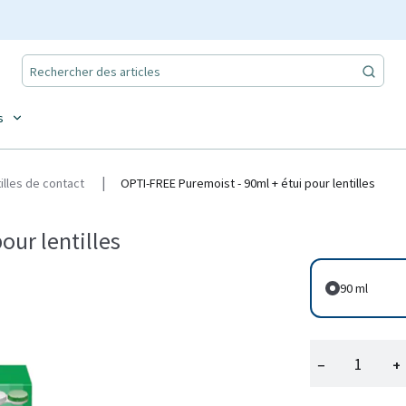
s
tilles de contact
OPTI-FREE Puremoist - 90ml + étui pour lentilles
our lentilles
90 ml
−
+