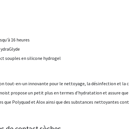
squ'à 16 heures
 HydraGlyde
ct souples en silicone hydrogel
on tout-en-un innovante pour le nettoyage, la désinfection et la c
ist propose un petit plus en termes d'hydratation et assure que l
les que Polyquad et Alox ainsi que des substances nettoyantes con
es de contact sèches