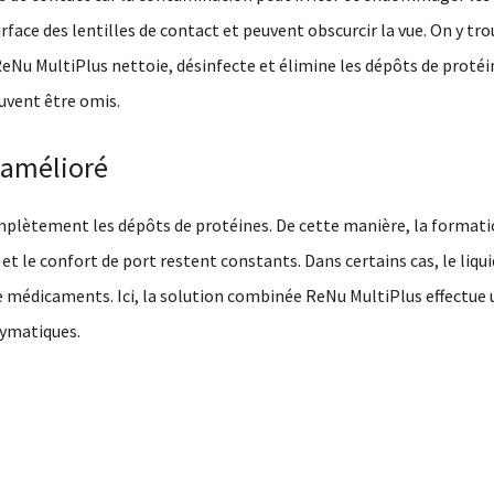
surface des lentilles de contact et peuvent obscurcir la vue. On y 
 ReNu MultiPlus nettoie, désinfecte et élimine les dépôts de prot
uvent être omis.
 amélioré
mplètement les dépôts de protéines. De cette manière, la formation
et le confort de port restent constants. Dans certains cas, le liqu
e médicaments. Ici, la solution combinée ReNu MultiPlus effectue un
zymatiques.