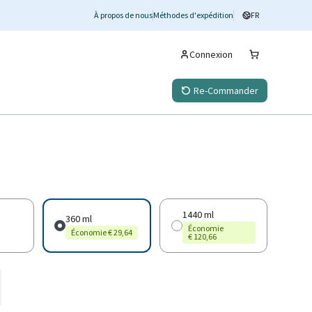
À propos de nous
Méthodes d'expédition
FR
Connexion
Re-Commander
1440 ml
360 ml
Économie
Économie € 29,64
€ 120,66