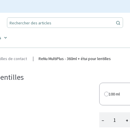
s
tilles de contact
ReNu MultiPlus - 360ml + étui pour lentilles
entilles
100 ml
−
+