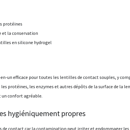
es protéines
e et la conservation
ntilles en silicone hydrogel
en-un efficace pour toutes les lentilles de contact souples, y compr
les protéines, les enzymes et autres dépôts de la surface de la len
t un confort agréable.
lles hygiéniquement propres
les de contact car la contamination peut irriter et endommager les