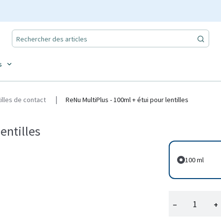
s
tilles de contact
ReNu MultiPlus - 100ml + étui pour lentilles
entilles
100 ml
−
+