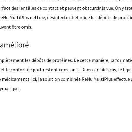
surface des lentilles de contact et peuvent obscurcir la vue. On y 
 ReNu MultiPlus nettoie, désinfecte et élimine les dépôts de prot
uvent être omis.
 amélioré
mplètement les dépôts de protéines. De cette manière, la formation
et le confort de port restent constants. Dans certains cas, le liqu
e médicaments. Ici, la solution combinée ReNu MultiPlus effectue un
zymatiques.