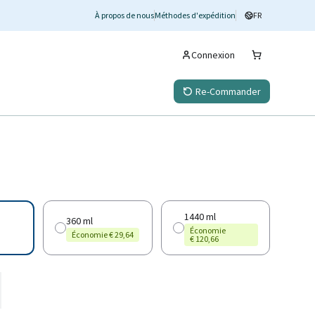
À propos de nous
Méthodes d'expédition
FR
Connexion
Re-Commander
1440 ml
360 ml
Économie
Économie € 29,64
€ 120,66