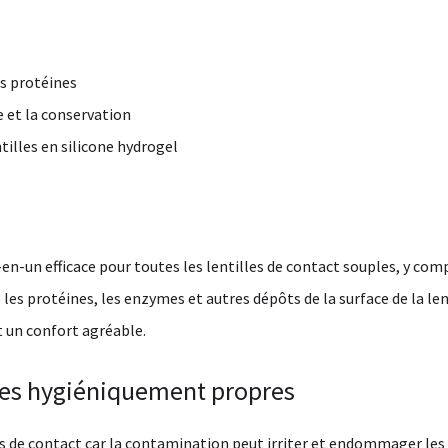
es protéines
e et la conservation
ntilles en silicone hydrogel
en-un efficace pour toutes les lentilles de contact souples, y compr
les protéines, les enzymes et autres dépôts de la surface de la len
t un confort agréable.
lles hygiéniquement propres
les de contact car la contamination peut irriter et endommager les