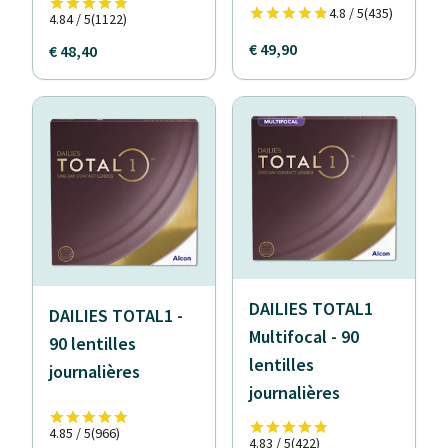
4.8 / 5
(435)
4.84 / 5
(1122)
€ 49,90
€ 48,40
DAILIES TOTAL1
DAILIES TOTAL1 -
Multifocal - 90
90 lentilles
lentilles
journalières
journalières
4.85 / 5
(966)
4.83 / 5
(422)