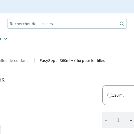
s
tilles de contact
EasySept - 360ml + étui pour lentilles
es
120 ml
−
+